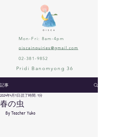
Mon-Fri: 8am-4pm
oiscainquiries@gmail.com
02-381-9852
Pridi Banomyong 36
記事
2024年4月1日
読了時間: 1分
春の虫
By Teacher Yuko 