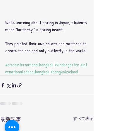
While learning about spring in Japan, students 
made "butterfly," a spring insect.
They painted their own colors and patterns to 
create the one and only butterfly in the world.
#oiscainternationalbangkok
#kindergarten
#Int
ernationalschoolbangkok
#bangkokschool
最新記事
すべて表示